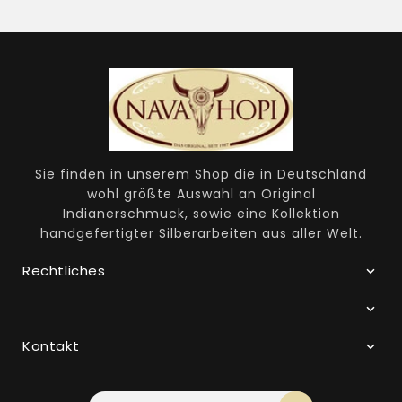
Sie finden in unserem Shop die in Deutschland
wohl größte Auswahl an Original
Indianerschmuck, sowie eine Kollektion
handgefertigter Silberarbeiten aus aller Welt.
Rechtliches
Kontakt
Ihre