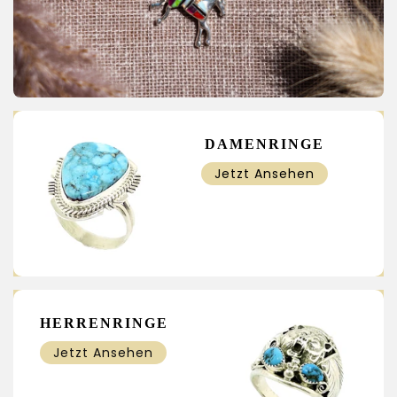
DAMENRINGE
Jetzt Ansehen
HERRENRINGE
Jetzt Ansehen