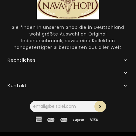
Sie finden in unserem Shop die in Deutschland
wohl größte Auswahl an Original
Indianerschmuck, sowie eine Kollektion
handgefertigter Silberarbeiten aus aller Welt.
Rechtliches
Kontakt
Ihre
E-
Mail-
Adresse
American
Maestro
Master
Paypal
Visa
Express