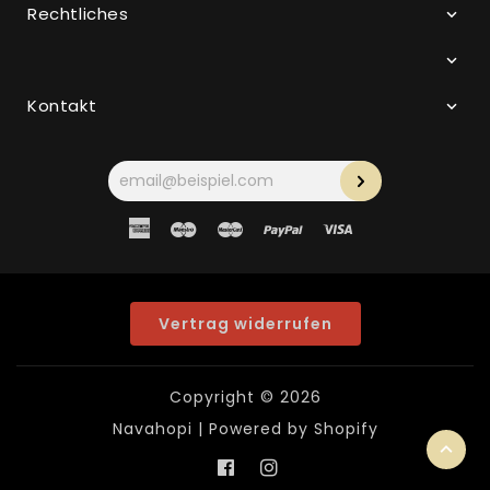
Rechtliches
Kontakt
Ihre
E-
Mail-
Adresse
American
Maestro
Master
Paypal
Visa
Express
Vertrag widerrufen
Copyright © 2026
Navahopi
| Powered by Shopify
Facebook
Instagram