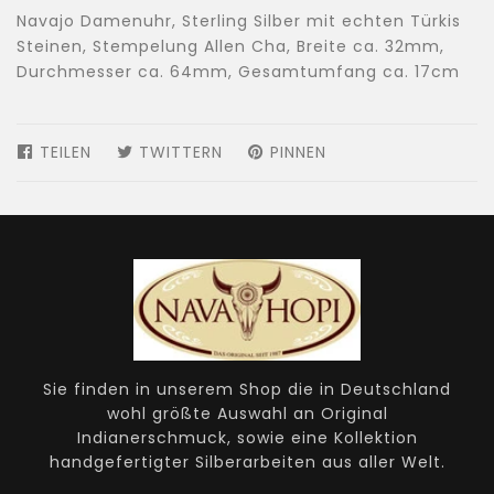
Navajo Damenuhr, Sterling Silber mit echten Türkis
Steinen, Stempelung Allen Cha, Breite ca. 32mm,
Durchmesser ca. 64mm, Gesamtumfang ca. 17cm
TEILEN
AUF
TWITTERN
AUF
PINNEN
AUF
FACEBOOK
TWITTER
PINTEREST
TEILEN
TWITTERN
PINNEN
Sie finden in unserem Shop die in Deutschland
wohl größte Auswahl an Original
Indianerschmuck, sowie eine Kollektion
handgefertigter Silberarbeiten aus aller Welt.