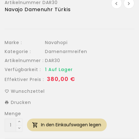
Artikelnummer
DAR30
Navajo Damenuhr Türkis
Marke :
Navahopi
Kategorie :
Damenarmreifen
Artikelnummer :
DAR30
Verfügbarkeit :
1 Auf Lager
Normaler
380,00 €
Effektiver Preis :
Preis
Wunschzettel
Drucken
Menge
In den Einkaufswagen legen