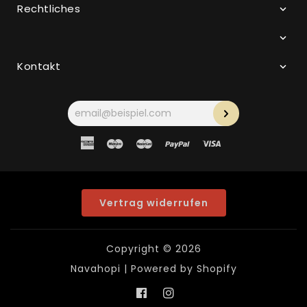
Rechtliches
Kontakt
Ihre
E-
Mail-
Adresse
American
Maestro
Master
Paypal
Visa
Express
Vertrag widerrufen
Copyright © 2026
Navahopi
| Powered by Shopify
Facebook
Instagram