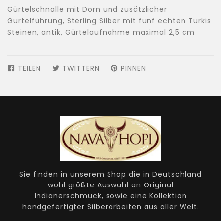
Gürtelschnalle mit Dorn und zusätzlicher
Gürtelführung, Sterling Silber mit fünf echten Türkis
Steinen, antik, Gürtelaufnahme maximal 2,5 cm
TEILEN
AUF
TWITTERN
AUF
PINNEN
AUF
FACEBOOK
TWITTER
PINTEREST
TEILEN
TWITTERN
PINNEN
Sie finden in unserem Shop die in Deutschland
wohl größte Auswahl an Original
Indianerschmuck, sowie eine Kollektion
handgefertigter Silberarbeiten aus aller Welt.