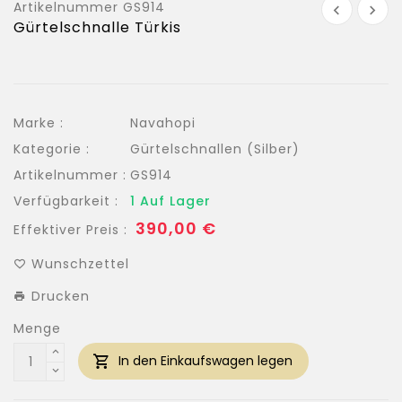
Artikelnummer
GS914
Gürtelschnalle Türkis
Marke :
Navahopi
Kategorie :
Gürtelschnallen (Silber)
Artikelnummer :
GS914
Verfügbarkeit :
1 Auf Lager
Normaler
390,00 €
Effektiver Preis :
Preis
Wunschzettel
Drucken
Menge
In den Einkaufswagen legen