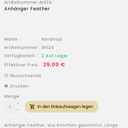
Artikelnummer
AH124
Anhänger Feather
Marke :
Navahopi
Artikelnummer :
AH124
Verfügbarkeit :
2 Auf Lager
Normaler
29,00 €
Effektiver Preis :
Preis
Wunschzettel
Drucken
Menge
In den Einkaufswagen legen
Anhänger Feather, aus Knochen geschnitzt, Länge