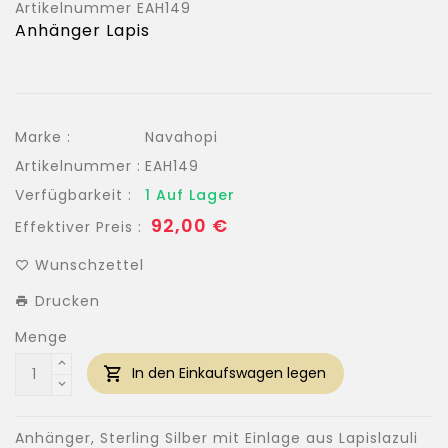
Artikelnummer
EAH149
Anhänger Lapis
Marke :
Navahopi
Artikelnummer :
EAH149
Verfügbarkeit :
1 Auf Lager
Normaler
92,00 €
Effektiver Preis :
Preis
Wunschzettel
Drucken
Menge
In den Einkaufswagen legen
Anhänger, Sterling Silber mit Einlage aus Lapislazuli