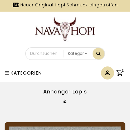
Neuer Original Hopi Schmuck eingetroffen
Durchsuchen
Sie
unseren
Shop
0
KATEGORIEN
Anhänger Lapis