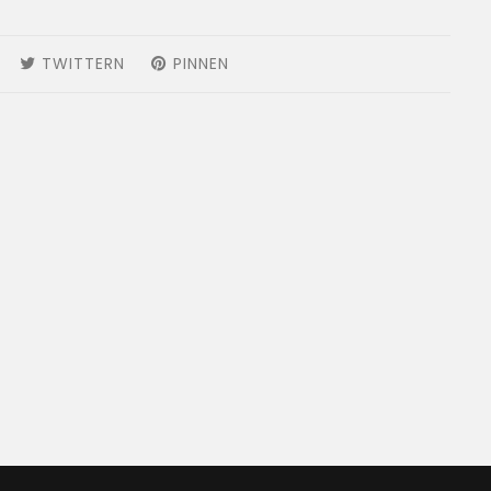
AUF
TWITTERN
AUF
PINNEN
AUF
FACEBOOK
TWITTER
PINTEREST
TEILEN
TWITTERN
PINNEN