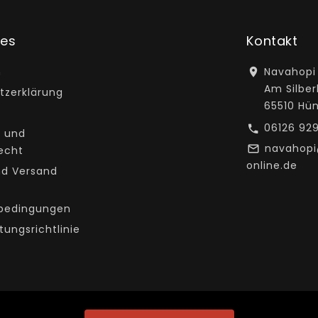
hes
Kontakt
m
Navahopi
Am Silber
tzerklärung
65510 Hü
06126 92
 und
navahop
echt
online.de
nd Versand
e
bedingungen
tungsrichtlinie