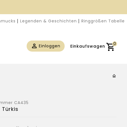
chmucks
Legenden & Geschichten
Ringgrößen Tabelle
0
Einloggen
Einkaufswagen
nummer
CA435
 Türkis