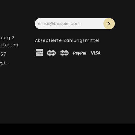
Ihre
E-
Mail-
Adresse
berg 2
Akzeptierte Zahlungsmittel
nstetten
American
Maestro
Master
Paypal
Visa
957
Express
i@t-