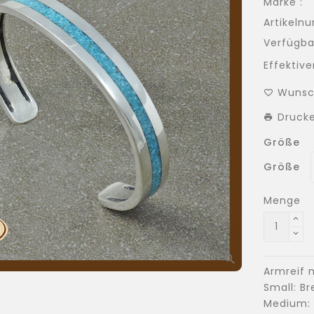
Marke :
Artikeln
Verfügbar
Effektiver
Wunsc
Druck
Größe
Größe
Menge
Armreif m
Small: B
Medium: 