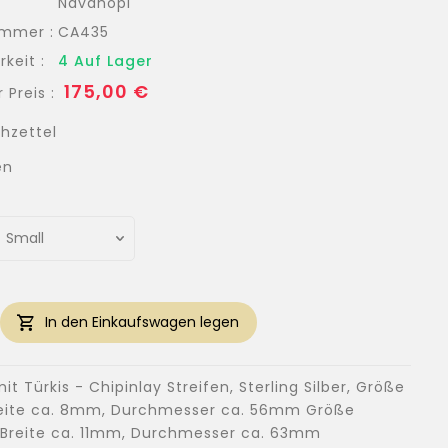
Navahopi
ummer :
CA435
keit :
4 Auf Lager
Normaler
175,00 €
 Preis :
Preis
hzettel
en
In den Einkaufswagen legen
it Türkis - Chipinlay Streifen, Sterling Silber, Größe
reite ca. 8mm, Durchmesser ca. 56mm Größe
Breite ca. 11mm, Durchmesser ca. 63mm