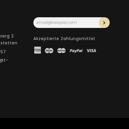
Ihre
E-
Mail-
Adresse
berg 2
Akzeptierte Zahlungsmittel
nstetten
American
Maestro
Master
Paypal
Visa
957
Express
i@t-