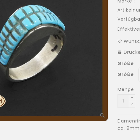
Marke :
Artikeln
Verfügbar
Effektiver
Wunsc
Druck
Größe
Größe
Menge
Damenring
ca. 9mm