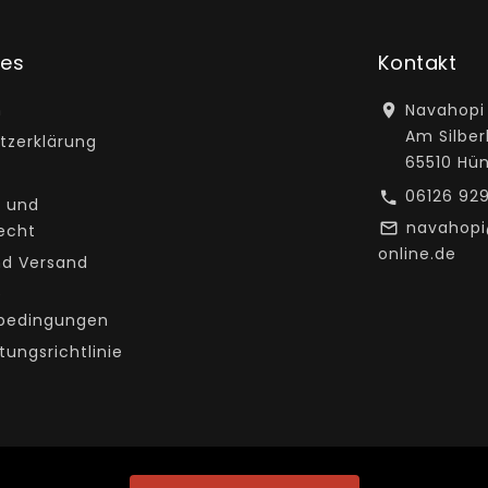
hes
Kontakt
m
Navahopi
Am Silber
tzerklärung
65510 Hü
06126 92
 und
navahop
echt
online.de
nd Versand
e
bedingungen
tungsrichtlinie