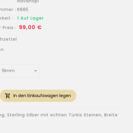
Navahopi
ummer :
R885
keit :
1 Auf Lager
Normaler
99,00 €
 Preis :
Preis
hzettel
en
In den Einkaufswagen legen
, Sterling Silber mit echten Türkis Steinen, Breite