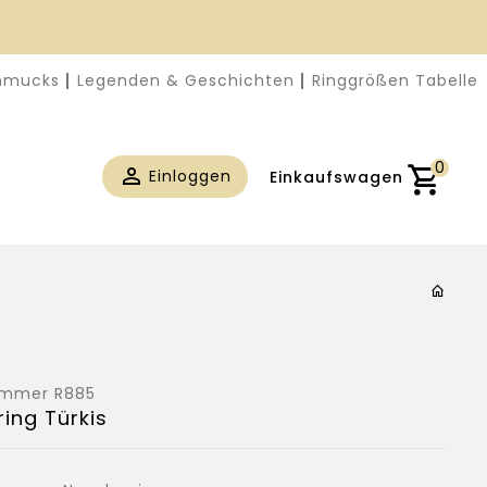
chmucks
Legenden & Geschichten
Ringgrößen Tabelle
0
Einloggen
Einkaufswagen
nummer
R885
ing Türkis