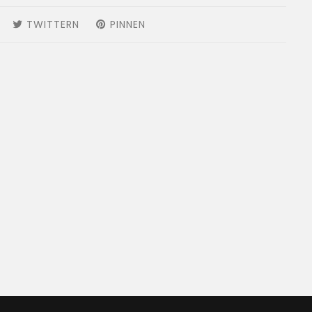
AUF
TWITTERN
AUF
PINNEN
AUF
FACEBOOK
TWITTER
PINTEREST
TEILEN
TWITTERN
PINNEN