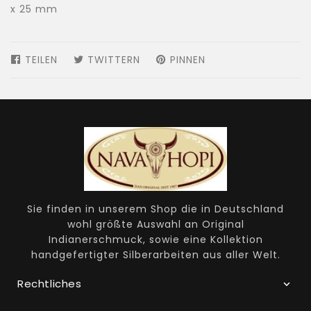
x 25 mm
TEILEN
AUF
TWITTERN
AUF
PINNEN
AUF
FACEBOOK
TWITTER
PINTEREST
TEILEN
TWITTERN
PINNEN
Sie finden in unserem Shop die in Deutschland
wohl größte Auswahl an Original
Indianerschmuck, sowie eine Kollektion
handgefertigter Silberarbeiten aus aller Welt.
Rechtliches