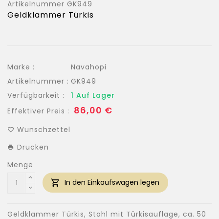
Artikelnummer
GK949
Geldklammer Türkis
Marke :
Navahopi
Artikelnummer :
GK949
Verfügbarkeit :
1 Auf Lager
Normaler
86,00 €
Effektiver Preis :
Preis
Wunschzettel
Drucken
Menge
In den Einkaufswagen legen
Geldklammer Türkis, Stahl mit Türkisauflage, ca. 50