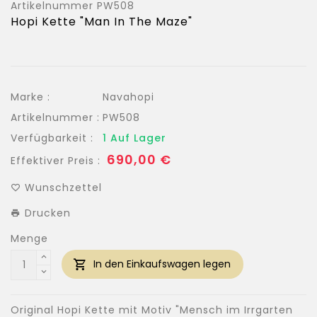
Artikelnummer
PW508
Hopi Kette "Man In The Maze"
Marke :
Navahopi
Artikelnummer :
PW508
Verfügbarkeit :
1 Auf Lager
Normaler
690,00 €
Effektiver Preis :
Preis
Wunschzettel
Drucken
Menge
In den Einkaufswagen legen
Original Hopi Kette mit Motiv "Mensch im Irrgarten