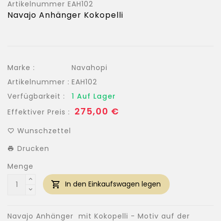
Artikelnummer
EAH102
Navajo Anhänger Kokopelli
Marke :
Navahopi
Artikelnummer :
EAH102
Verfügbarkeit :
1 Auf Lager
Normaler
275,00 €
Effektiver Preis :
Preis
Wunschzettel
Drucken
Menge
In den Einkaufswagen legen
Navajo Anhänger mit Kokopelli - Motiv auf der