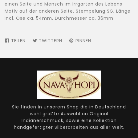
einen Seite und Mensch im Irrgarten des Lebens -
Motiv auf der anderen Seite, Stempelung SG, Länge
incl. Öse ca. 54mm, Durchmesser ca. 36mm
TEILEN
AUF
TWITTERN
AUF
PINNEN
AUF
FACEBOOK
TWITTER
PINTEREST
TEILEN
TWITTERN
PINNEN
Sie finden in unserem Shop die in Deutschland
wohl größte Auswahl an Original
Indianerschmuck, sowie eine Kollektion
handgefertigter Silberarbeiten aus aller Welt.