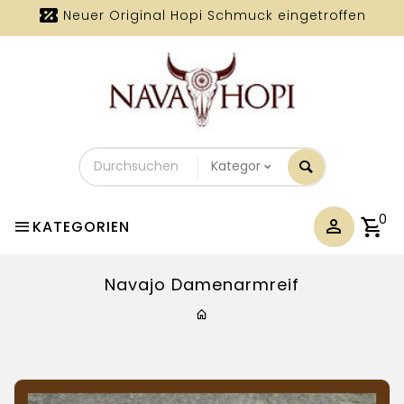
Neuer Original Hopi Schmuck eingetroffen
Durchsuchen
Sie
unseren
Shop
0
KATEGORIEN
Navajo Damenarmreif