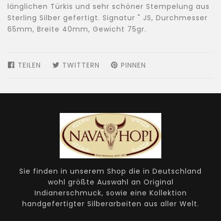
länglichen Türkis und sehr schöner Stempelung aus
Sterling Silber gefertigt. Signatur " JS, Durchmesser
65mm, Breite 40mm, Gewicht 75gr.
TEILEN
AUF
TWITTERN
AUF
PINNEN
AUF
FACEBOOK
TWITTER
PINTEREST
TEILEN
TWITTERN
PINNEN
Sie finden in unserem Shop die in Deutschland
wohl größte Auswahl an Original
Indianerschmuck, sowie eine Kollektion
handgefertigter Silberarbeiten aus aller Welt.