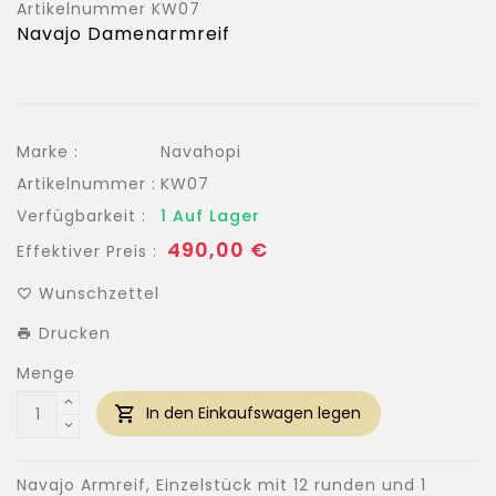
Artikelnummer
KW07
Navajo Damenarmreif
Marke :
Navahopi
Artikelnummer :
KW07
Verfügbarkeit :
1 Auf Lager
Normaler
490,00 €
Effektiver Preis :
Preis
Wunschzettel
Drucken
Menge
In den Einkaufswagen legen
Navajo Armreif, Einzelstück mit 12 runden und 1