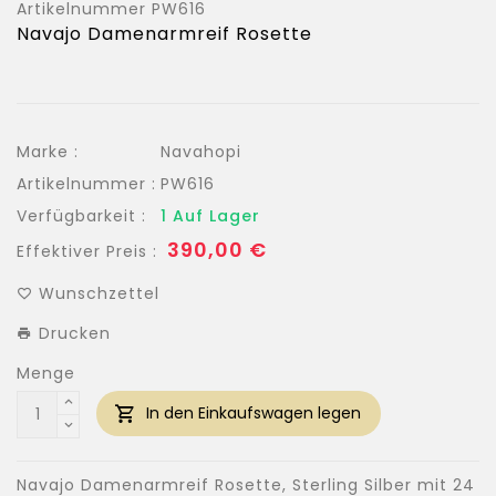
Artikelnummer
PW616
Navajo Damenarmreif Rosette
Marke :
Navahopi
Artikelnummer :
PW616
Verfügbarkeit :
1 Auf Lager
Normaler
390,00 €
Effektiver Preis :
Preis
Wunschzettel
Drucken
Menge
In den Einkaufswagen legen
Navajo Damenarmreif Rosette, Sterling Silber mit 24