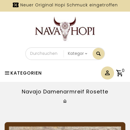
Neuer Original Hopi Schmuck eingetroffen
Durchsuchen
Sie
unseren
Shop
0
KATEGORIEN
Navajo Damenarmreif Rosette