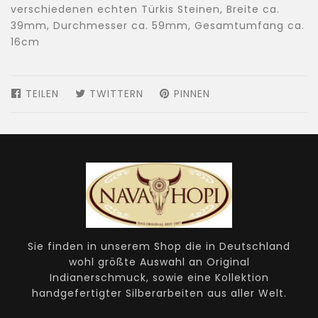
verschiedenen echten Türkis Steinen, Breite ca.
39mm, Durchmesser ca. 59mm, Gesamtumfang ca.
16cm
TEILEN
AUF
TWITTERN
AUF
PINNEN
AUF
FACEBOOK
TWITTER
PINTEREST
TEILEN
TWITTERN
PINNEN
Sie finden in unserem Shop die in Deutschland
wohl größte Auswahl an Original
Indianerschmuck, sowie eine Kollektion
handgefertigter Silberarbeiten aus aller Welt.