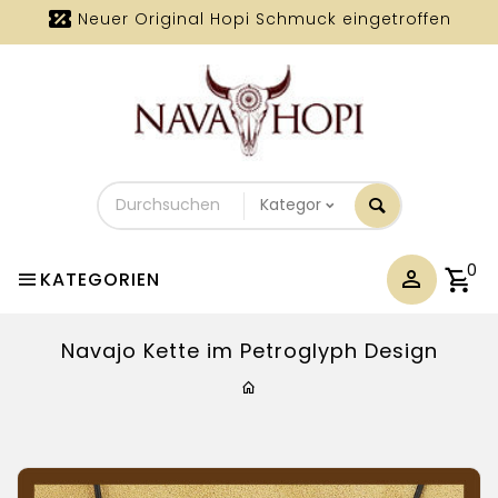
Neuer Original Hopi Schmuck eingetroffen
Durchsuchen
Sie
unseren
Shop
0
KATEGORIEN
Navajo Kette im Petroglyph Design