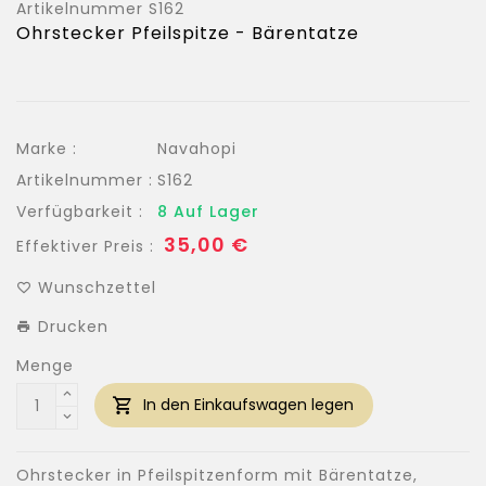
Artikelnummer
S162
Ohrstecker Pfeilspitze - Bärentatze
Marke :
Navahopi
Artikelnummer :
S162
Verfügbarkeit :
8 Auf Lager
Normaler
35,00 €
Effektiver Preis :
Preis
Wunschzettel
Drucken
Menge
In den Einkaufswagen legen
Ohrstecker in Pfeilspitzenform mit Bärentatze,