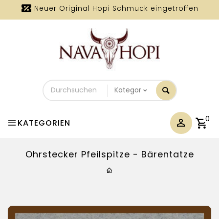
Neuer Original Hopi Schmuck eingetroffen
Durchsuchen
Sie
unseren
Shop
0
KATEGORIEN
Ohrstecker Pfeilspitze - Bärentatze