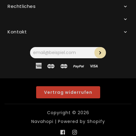
Rechtliches
Kontakt
Ihre
E-
Mail-
Adresse
American
Maestro
Master
Paypal
Visa
Express
Vertrag widerrufen
Copyright © 2026
Navahopi
| Powered by Shopify
Facebook
Instagram