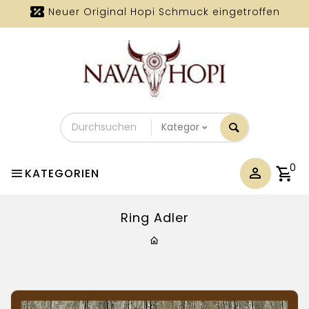
Neuer Original Hopi Schmuck eingetroffen
Durchsuchen
Sie
unseren
Shop
0
KATEGORIEN
Ring Adler