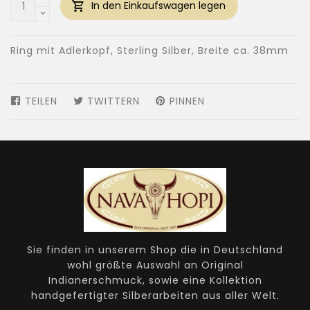
In den Einkaufswagen legen
Ring mit Adlerkopf, Sterling Silber, Breite ca. 38mm
TEILEN
AUF
TWITTERN
AUF
PINNEN
AUF
FACEBOOK
TWITTER
PINTEREST
TEILEN
TWITTERN
PINNEN
Sie finden in unserem Shop die in Deutschland
wohl größte Auswahl an Original
Indianerschmuck, sowie eine Kollektion
handgefertigter Silberarbeiten aus aller Welt.