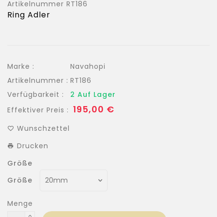
Artikelnummer
RT186
Ring Adler
Marke :
Navahopi
Artikelnummer :
RT186
Verfügbarkeit :
2 Auf Lager
Normaler
195,00 €
Effektiver Preis :
Preis
Wunschzettel
Drucken
Größe
Größe
Menge