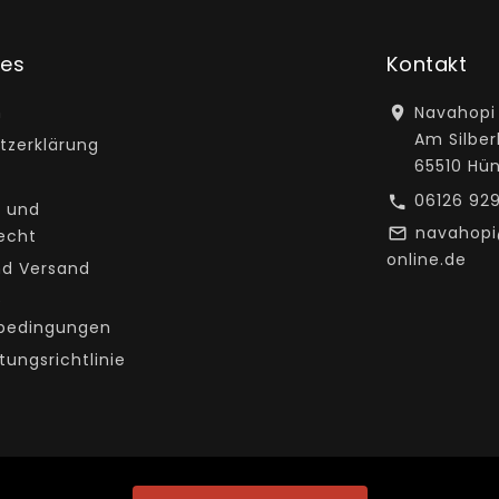
hes
Kontakt
m
Navahopi
Am Silber
tzerklärung
65510 Hü
06126 92
 und
navahop
echt
online.de
nd Versand
e
bedingungen
tungsrichtlinie