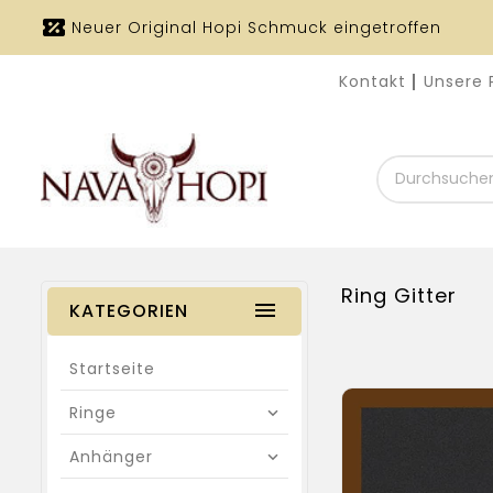
Neuer Original Hopi Schmuck eingetroffen
Kontakt
Unsere 
Durchsuchen
Sie
unseren
Shop
Ring Gitter
KATEGORIEN
Startseite
Ringe
Anhänger