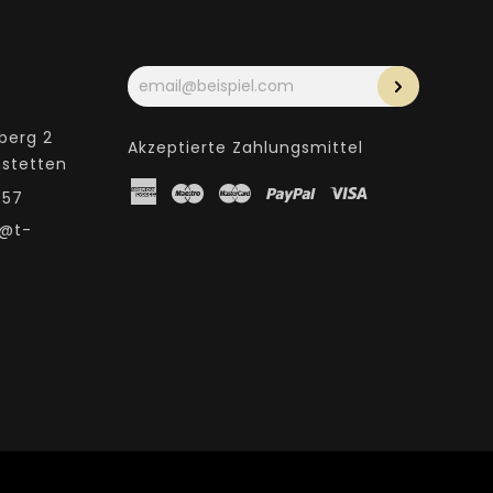
Ihre
E-
Mail-
Adresse
berg 2
Akzeptierte Zahlungsmittel
nstetten
American
Maestro
Master
Paypal
Visa
957
Express
i@t-