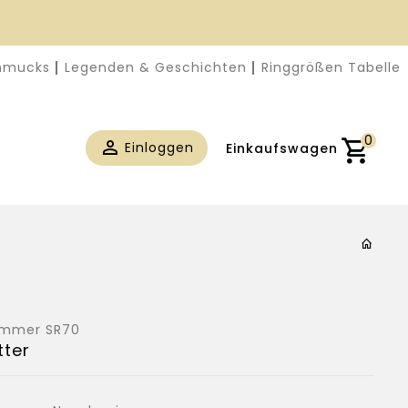
chmucks
Legenden & Geschichten
Ringgrößen Tabelle
0
Einloggen
Einkaufswagen
nummer
SR70
tter