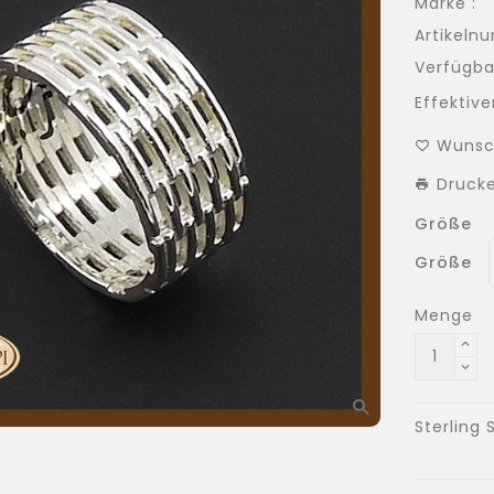
Marke :
Artikeln
Verfügbar
Effektiver
Wunsc
Druck
Größe
Größe
Menge
Sterling 