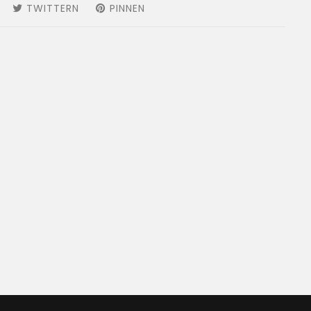
AUF
TWITTERN
AUF
PINNEN
AUF
FACEBOOK
TWITTER
PINTEREST
TEILEN
TWITTERN
PINNEN