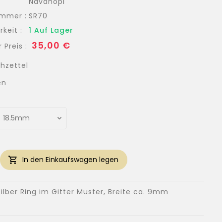
Navahopi
ummer :
SR70
keit :
1 Auf Lager
Normaler
35,00 €
 Preis :
Preis
hzettel
en
In den Einkaufswagen legen
Silber Ring im Gitter Muster, Breite ca. 9mm