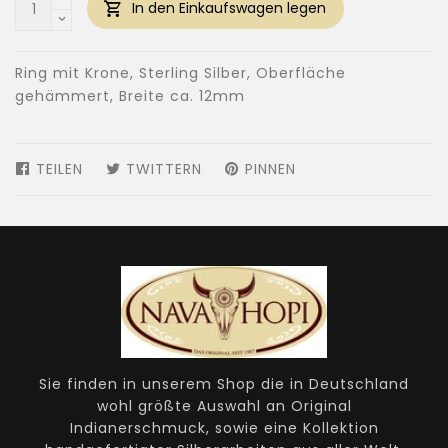
In den Einkaufswagen legen
Ring mit Krone, Sterling Silber, Oberfläche
gehämmert, Breite ca. 12mm
TEILEN
AUF
TWITTERN
AUF
PINNEN
AUF
FACEBOOK
TWITTER
PINTEREST
TEILEN
TWITTERN
PINNEN
Sie finden in unserem Shop die in Deutschland
wohl größte Auswahl an Original
Indianerschmuck, sowie eine Kollektion