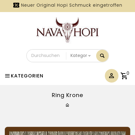
Neuer Original Hopi Schmuck eingetroffen
Durchsuchen
Sie
unseren
Shop
0
KATEGORIEN
Ring Krone