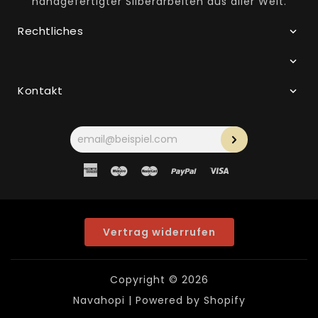
handgefertigter Silberarbeiten aus aller Welt.
Rechtliches
Kontakt
Ihre
E-
Mail-
Adresse
American
Maestro
Master
Paypal
Visa
Express
Vertrag widerrufen
Copyright © 2026
Navahopi
| Powered by Shopify