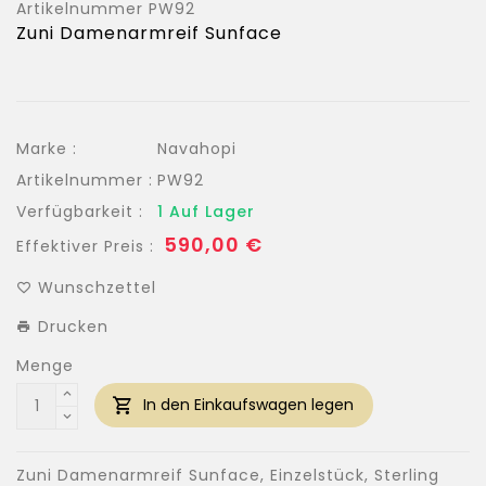
Artikelnummer
PW92
Zuni Damenarmreif Sunface
Marke :
Navahopi
Artikelnummer :
PW92
Verfügbarkeit :
1 Auf Lager
Normaler
590,00 €
Effektiver Preis :
Preis
Wunschzettel
Drucken
Menge
In den Einkaufswagen legen
Zuni Damenarmreif Sunface, Einzelstück, Sterling