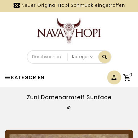
Neuer Original Hopi Schmuck eingetroffen
Durchsuchen
Sie
unseren
Shop
0
KATEGORIEN
Zuni Damenarmreif Sunface