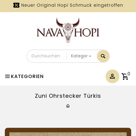
Neuer Original Hopi Schmuck eingetroffen
Durchsuchen
Sie
unseren
Shop
0
KATEGORIEN
Zuni Ohrstecker Türkis