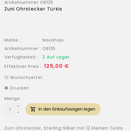
Artikelnummer
OR135
Zuni Ohrstecker Türkis
Marke :
Navahopi
Artikelnummer :
OR135
Verfügbarkeit :
2 Auf Lager
Normaler
125,00 €
Effektiver Preis :
Preis
Wunschzettel
Drucken
Menge
In den Einkaufswagen legen
Zuni Ohrstecker, Sterling Silber mit 12 kleinen Türkis